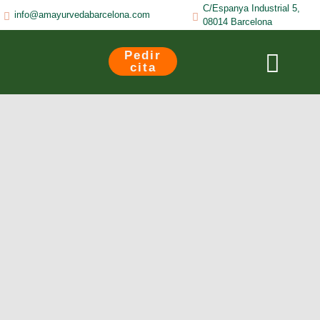
Skip
C/Espanya Industrial 5,
info@amayurvedabarcelona.com
to
08014 Barcelona
content
Pedir
cita