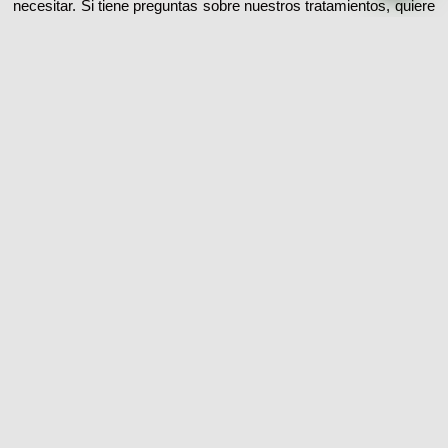
necesitar. Si tiene preguntas sobre nuestros tratamientos, quiere
pedir una cita o simplemente desea saber más sobre Ayurveda,
estamos preparados para proporcionarle el apoyo que está
buscando.
Atención al cliente
+34671787862
Dirección de la clínica
C/Entença, 34, entresuelo, 08015 Barcelona
Correo
info@amayurvedabarcelona.com